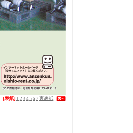
[表紙]
1
2
3
4
5
6
7
裏表紙