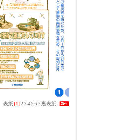
表紙
[1]
2
3
4
5
6
7
裏表紙