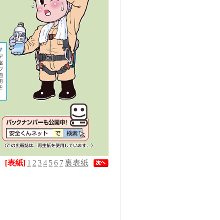
[表紙]
1
2
3
4
5
6
7
裏表紙