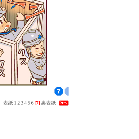
表紙
1
2
3
4
5
6
[7]
裏表紙