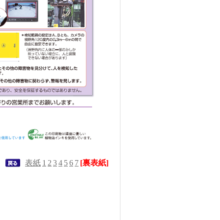
表紙
1
2
3
4
5
6
7
[裏表紙]